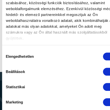
JÁNLAT TELJES
NYÁRI
szabásához, közösségi funkciók biztosításához, valamint
weboldalforgalmunk elemzéséhez. Ezenkívül közösségi méd
FIZETÉSSEL
BALAT
hirdető- és elemező partnereinkkel megosztjuk az Ön
weboldalhasználatra vonatkozó adatait, akik kombinálhatják
adatokat más olyan adatokkal, amelyeket Ön adott meg
 Ft
23 750
számukra vagy az Ön által használt más szolgáltatásokból
-tól / fő / éjszaka
gyűjtöttek.
Hozzájárulás
RÉSZLETEK
Elengedhetetlen
kiválasztása
Beállítások
Statisztikai
Marketing