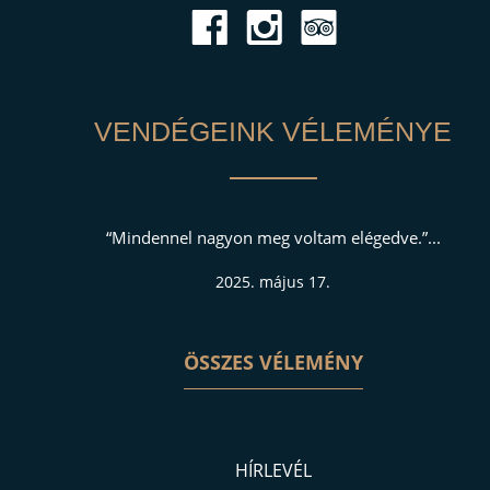
VENDÉGEINK VÉLEMÉNYE
on meg voltam elégedve.”...
“A szálloda minden egyes s
dolgozók kedvességével,
025. május 17.
2025. m
ÖSSZES VÉLEMÉNY
HÍRLEVÉL