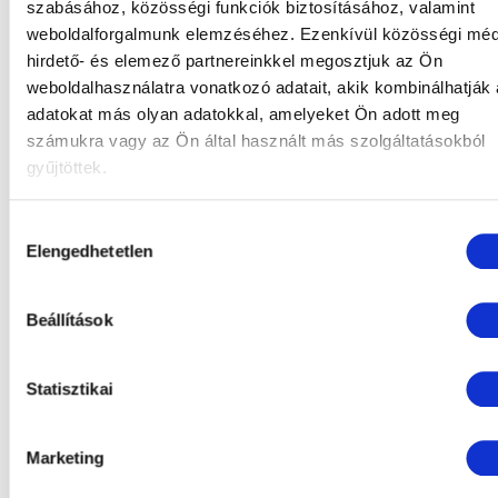
szabásához, közösségi funkciók biztosításához, valamint
weboldalforgalmunk elemzéséhez. Ezenkívül közösségi méd
hirdető- és elemező partnereinkkel megosztjuk az Ön
weboldalhasználatra vonatkozó adatait, akik kombinálhatják
adatokat más olyan adatokkal, amelyeket Ön adott meg
számukra vagy az Ön által használt más szolgáltatásokból
gyűjtöttek.
Hozzájárulás
Elengedhetetlen
kiválasztása
Beállítások
NYÁRI ÉLMÉNYEK A
Statisztikai
BALATONNÁL
Marketing