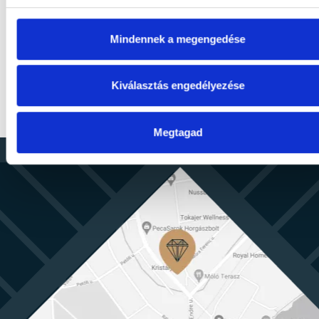
23 750 Ft
-tól / fő / éjszaka
Mindennek a megengedése
RÉSZLETEK
Kiválasztás engedélyezése
Megtagad